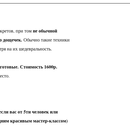
не обычной
екретов, при том
ю дощечек.
Обычно такие техники
тря на их шедевральность.
готовые. Стоимость 1600р.
место.
 вас от 5ти человек или
одним красивым мастер-классом)