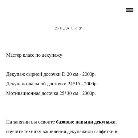
СУТЬ ВЕЩЕЙ
РАСПИСАНИЕ
ДЕКУПАЖ
ГОНЧАРНЫЕ мастер-классы
Мастер класс по декупажу
КАРТИНЫ разные темы
Все мастер-классы по СМОЛЕ
Декупаж сырной досочки D 20 см - 2000р.
Декупаж овальной досточки 24*15 - 2000р.
ВСЕ ОСТАЛЬНЫЕ мастер-классы
Мотивационная досочка 25*30 см - 2300р.
Роспись по ткани
Вязание крючком из трикотажной пряжи
Наполнение флорариума
базовые навыки декупажа
На занятии вы освоите
,
Создание деревянного подноса
изучите технику вживления декупажной салфетки в
Роспись спилов