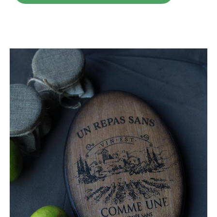
Создание мозаики из витражного стекла
Абонементы
Предметы интерьера на ЗАКАЗ
правила
аренда
Ваш праздник
КОНТАКТЫ