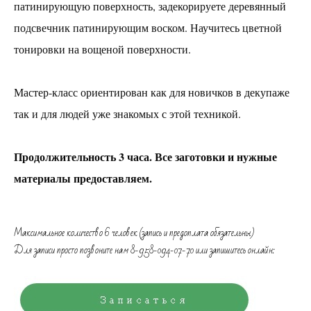
патинирующую поверхность, задекорируете деревянный
Плетение панно в технике макраме
подсвечник патинирующим воском. Научитесь цветной
Ботанический барельеф
тонировки на вощеной поверхности.
Броши из дерева с росписью акрилом и покрытием
из эпоксидной смолы
Фитокартина
Мастер-класс ориентирован как для новичков в декупаже
Декор деревянных предметов
так и для людей уже знакомых с этой техникой.
"Стринг арт" - интерьерное панно на деревянной
основе
Продолжительность 3 часа. Все заготовки и нужные
Декупаж
материалы предоставляем.
СВЕЧИ ИЗ НАТУРАЛЬНОЙ ВОЩИНЫ
СОЕВЫЕ УХОДОВЫЕ СВЕЧИ
Максимальное количество 6 человек (запись и предоплата обязательны)
Плетение из бумажной лозы
Для записи просто позвоните нам 8-958-094-07-70 или запишитесь онлайн:
Сумочки из бусин
КОМПОЗИЦИЯ ИЗ СУХОЦВЕТОВ В СТЕКЛЯННОМ
КЛОШЕ
Шерстная акварель