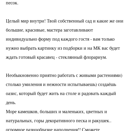
песок.
Плетение панно в технике макраме
Ботанический барельеф
Целый мир внутри! Твой собственный сад и какие же они
Броши из дерева с росписью акрилом и покрытием
из эпоксидной смолы
большие, красивые, мастера заготавливают
Фитокартина
индивидуально форму под каждого гостя - вам только
Декор деревянных предметов
нужно выбрать картинку из подборки и на МК вас будет
"Стринг арт" - интерьерное панно на деревянной
ждать готовый красавец - стеклянный флорариум.
основе
Декупаж
Необыкновенно приятно работать с живыми растениями)
СВЕЧИ ИЗ НАТУРАЛЬНОЙ ВОЩИНЫ
столько умиления и нежности испытываешь) создаёшь
СОЕВЫЕ УХОДОВЫЕ СВЕЧИ
оазис, который будет жить на столе и радовать каждый
Плетение из бумажной лозы
день.
Сумочки из бусин
Море камешков, больших и маленьких, цветных и
КОМПОЗИЦИЯ ИЗ СУХОЦВЕТОВ В СТЕКЛЯННОМ
натуральных, горы декоративного песка и ракушек..
КЛОШЕ
огромное разнообразие наполнения!! Сможете
Шерстная акварель