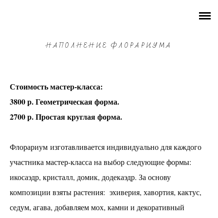
СУТЬ ВЕЩЕЙ
РАСПИСАНИЕ
НАПОЛНЕНИЕ ФЛОРАРИУМА
ГОНЧАРНЫЕ мастер-классы
Стоимость мастер-класса:
КАРТИНЫ разные темы
3800 р. Геометрическая форма.
Все мастер-классы по СМОЛЕ
2700 р. Простая круглая форма.
ВСЕ ОСТАЛЬНЫЕ мастер-классы
Флорариум изготавливается индивидуально для каждого
Роспись по ткани
участника мастер-класса на выбор следующие формы:
Вязание крючком из трикотажной пряжи
икосаэдр, кристалл, домик, додекаэдр. За основу
Наполнение флорариума
композиции взяты растения: эхиверия, хавортия, кактус,
Создание деревянного подноса
седум, агава, добавляем мох, камни и декоративный
Роспись спилов