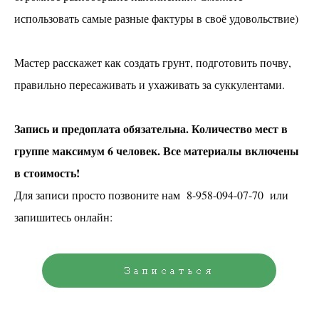
использовать самые разные фактуры в своё удовольствие)
Создание мозаики из витражного стекла
Абонементы
Мастер расскажет как создать грунт, подготовить почву,
правильно пересаживать и ухаживать за суккулентами.
Предметы интерьера на ЗАКАЗ
правила
Запись и предоплата обязательна. Количество мест в
группе максимум 6 человек. Все материалы включены
аренда
в стоимость!
Ваш праздник
Для записи просто позвоните нам
8-958-094-07-70
или
запишитесь онлайн:
КОНТАКТЫ