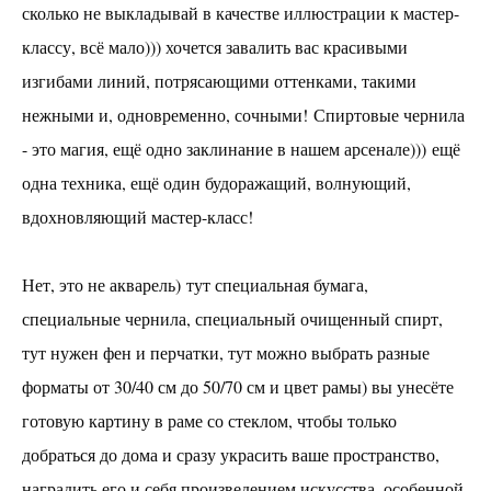
сколько не выкладывай в качестве иллюстрации к мастер-
классу, всё мало))) хочется завалить вас красивыми
Предметы интерьера на ЗАКАЗ
изгибами линий, потрясающими оттенками, такими
правила
нежными и, одновременно, сочными! Спиртовые чернила
- это магия, ещё одно заклинание в нашем арсенале))) ещё
аренда
одна техника, ещё один будоражащий, волнующий,
Ваш праздник
вдохновляющий мастер-класс!
КОНТАКТЫ
Нет, это не акварель) тут специальная бумага,
специальные чернила, специальный очищенный спирт,
тут нужен фен и перчатки, тут можно выбрать разные
форматы от 30/40 см до 50/70 см и цвет рамы) вы унесёте
готовую картину в раме со стеклом, чтобы только
добраться до дома и сразу украсить ваше пространство,
наградить его и себя произведением искусства, особенной