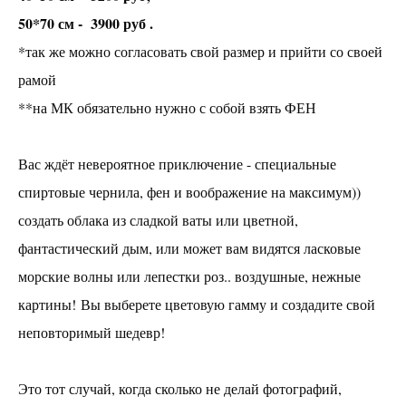
Картина акрилом. Прованс
50*70 см - 3900 руб .
Вечера живописи
*так же можно согласовать свой размер и прийти со своей
Смешанные занятия. Акрил и масло
рамой
Картина акрилом или маслом. Тема "Женская
**на МК обязательно нужно с собой взять ФЕН
красота"
Абстракция "Спиртовые чернила"
Вас ждёт невероятное приключение - специальные
КАРТИНЫ АКРИЛОМ В ДЕРЕВЕ "МИР ВНУТРИ"
спиртовые чернила, фен и воображение на максимум))
Картины с тканью "VOLUME TEXTURE"
создать облака из сладкой ваты или цветной,
Рельефные картины
фантастический дым, или может вам видятся ласковые
Картины с объемными элементами (Лимон, буквы и
ягоды)
морские волны или лепестки роз.. воздушные, нежные
картины! Вы выберете цветовую гамму и создадите свой
Все мастер-классы по СМОЛЕ
неповторимый шедевр!
ВСЕ ОСТАЛЬНЫЕ мастер-классы
Это тот случай, когда сколько не делай фотографий,
Абонементы