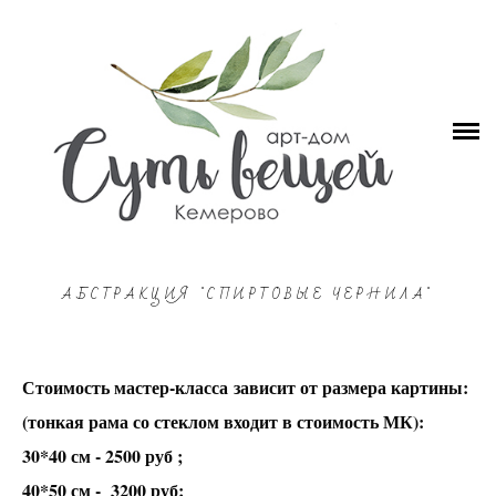
СУТЬ ВЕЩЕЙ
РАСПИСАНИЕ
ГОНЧАРНЫЕ мастер-классы
КАРТИНЫ разные темы
Интерьерная картина акрилом. Starla Halfmann
Интерьерная картина. Bobbie Burgers
АБСТРАКЦИЯ "СПИРТОВЫЕ ЧЕРНИЛА"
Интерьерная картина. Стилизация
Интерьерная картина. Абстракция
Интерьерная картина. Цветы в руках
Стоимость мастер-класса зависит от размера картины:
Абстракция "жидкий акрил"
(тонкая рама со стеклом входит в стоимость МК):
Картина маслом. Семейные ценности
30*40 см - 2500 руб ;
Картина маслом. Золотые слезы
40*50 см - 3200 руб;