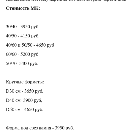
БОТАНИКА в смоле
Стоимость МК:
ДЕКОР СМОЛОЙ ЖУРНАЛЬНОГО СТОЛИКА
ВСЕ ОСТАЛЬНЫЕ мастер-классы
30/40 - 3950 руб
40/50 - 4150 руб.
Абонементы
40/60 и 50/50 - 4650 руб
60/60 - 5200 руб
Предметы интерьера на ЗАКАЗ
50/70- 5400 руб.
правила
Круглые форматы:
аренда
D30 см - 3650 руб,
Ваш праздник
D40 см- 3900 руб,
D50 см - 4650 руб.
КОНТАКТЫ
Форма под срез камня - 3950 руб.