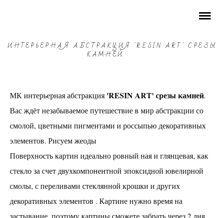
СУТЬ ВЕЩЕЙ
РАСПИСАНИЕ
ИНТЕРЬЕРНАЯ АБСТРАКЦИЯ 'RESIN ART' СРЕЗЫ
КАМНЕЙ
ГОНЧАРНЫЕ мастер-классы
КАРТИНЫ разные темы
'RESIN ART' срезы камней
МК интерьерная абстракция
.
Вас ждёт незабываемое путешествие в мир абстракции со
Все мастер-классы по СМОЛЕ
смолой, цветными пигментами и россыпью декоративных
АБСТРАКЦИЯ "RESIN ART"
элементов. Рисуем жеоды
Интерьерная абстракция 'RESIN ART' срезы
камней
Поверхность картин идеально ровный ная и глянцевая, как
Интерьерная абстракция 'RESIN OCEAN'.
стекло за счет двухкомпонентной эпоксидной ювелирной
СЕРВИРОВОЧНЫЕ ДОСКИ С ДЕКОРОМ
смолы, с переливами стеклянной крошки и других
RESINART
декоративных элементов . Картине нужно время на
ЧАСЫ В ТЕХНИКЕ "RESIN ART"
застывание, поэтому картины сможете забрать через 2 дня.