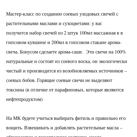
Плетение панно в технике макраме
Мастер-класс по созданию соевых уходовых свечей с
Ботанический барельеф
растительными маслами и сухоцветами: у вас
Броши из дерева с росписью акрилом и покрытием
из эпоксидной смолы
получится набор свечей из 2 штук 100мл массажная в в
Фитокартина
гипсовом кувшине и 200мл в гипсовом стакане арома-
Декор деревянных предметов
свеча. Бонусом сделаете арома-саше. Эти свечи на 100%
"Стринг арт" - интерьерное панно на деревянной
натуральные и состоят из соевого воска, он экологически
основе
чистый и производится из возобновляемых источников –
Декупаж
соевых бобов. Горящие соевые свечи не выделяют
СВЕЧИ ИЗ НАТУРАЛЬНОЙ ВОЩИНЫ
токсины (в отличие от парафиновых, которые являются
СОЕВЫЕ УХОДОВЫЕ СВЕЧИ
нефтепродуктом)
Плетение из бумажной лозы
Сумочки из бусин
На МК будете учиться выбирать фитиль и правильно его
КОМПОЗИЦИЯ ИЗ СУХОЦВЕТОВ В СТЕКЛЯННОМ
вощить. Взвешивать и добавлять растительные масла –
КЛОШЕ
абрикосовую и виноградную косточку, масло
Шерстная акварель