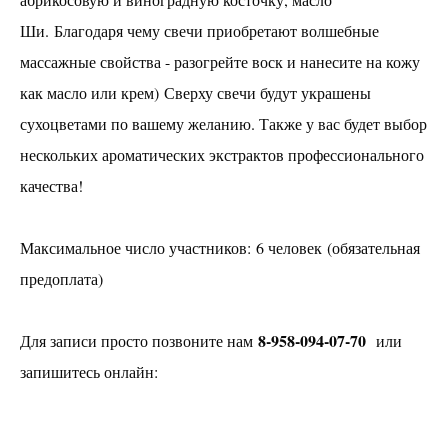
Ши. Благодаря чему свечи приобретают волшебные
Создание мозаики из витражного стекла
массажные свойства - разогрейте воск и нанесите на кожу
Абонементы
как масло или крем) Сверху свечи будут украшены
сухоцветами по вашему желанию. Также у вас будет выбор
Предметы интерьера на ЗАКАЗ
нескольких ароматических экстрактов профессионального
правила
качества!
аренда
Максимальное число участников: 6 человек (обязательная
Ваш праздник
предоплата)
КОНТАКТЫ
8-958-094-07-70
Для записи просто позвоните нам
или
запишитесь онлайн: