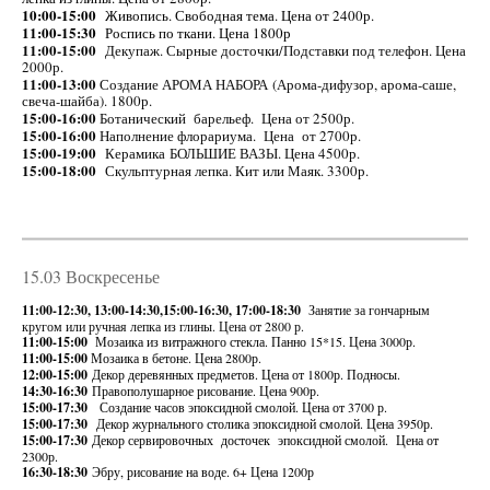
10:00-15:00
Живопись. Свободная тема. Цена от 2400р.
11:00-15:30
Роспись по ткани. Цена 1800р
11:00-15:00
Декупаж. Сырные досточки/Подставки под телефон. Цена
2000р.
11:00-13:00
Создание АРОМА НАБОРА (Арома-дифузор, арома-саше,
свеча-шайба). 1800р.
15:00-16:00
Ботанический барельеф. Цена от 2500р.
15:00-16:00
Наполнение флорариума. Цена от 2700р.
15:00-19:00
Керамика БОЛЬШИЕ ВАЗЫ. Цена 4500р.
15:00-18:00
Скульптурная лепка. Кит или Маяк. 3300р.
15.03 Воскресенье
11:00-12:30, 13:00-14:30,15:00-16:30, 17:00-18:30
Занятие за гончарным
кругом или ручная лепка из глины. Цена от 2800 р.
11:00-15:00
Мозаика из витражного стекла. Панно 15*15. Цена 3000р.
11:00-15:00
Мозаика в бетоне. Цена 2800р.
12:00-15:00
Декор деревянных предметов. Цена от 1800р. Подносы.
14:30-16:30
Правополушарное рисование. Цена 900р.
15:00-17:30
Создание часов эпоксидной смолой. Цена от 3700 р.
15:00-17:30
Декор журнального столика эпоксидной смолой. Цена 3950р.
15:00-17:30
Декор сервировочных досточек эпоксидной смолой. Цена от
2300р.
16:30-18:30
Эбру, рисование на воде. 6+ Цена 1200р