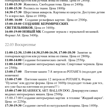
гончарным кругом или ручная лепка из глины. Цена от 2800р.
11:00-15:30
Живопись. Свободная тема. Цена от 2400р.
11:00-15:30
Роспись по ткани. Цена 1800р
14:30-17:30
Шерстяная акварель. Картины из шерсти. Доступно детям
5+ и взрослых. Цена от 1000р.
15:00- 16:00
Создание рельефных картин . Цена от 2500р.
15:00-18:00
СОЗДАНИЕ КЕРАМИЧЕСКИХ
СВЕТИЛЬНИКОВ.
Цена от 3400р.
16:00-19:00 НОВЫЙ МК
Создание зеркала с зеркальной мозаикой.
Формат А4. Цена 3400р.
22.03 Воскресенье
11:00-12:30, 13:00-14:30,15:00-16:30, 17:00-18:30
Занятие за
гончарным кругом или ручная лепка из глины. Цена от 2800р.
11:00-14:00
Создание ботанических свечей. Цена 2550р.
11:00-14:00
Создание интерьерных картин. Спиртовые чернила. Цена
от 2500р.
13:00-17:00
Плетение кашпо 7-8 литров из РОТАНГА (подходит для
новичков)
13:00-17:00
Плетение кашпо 12 литров из РОТАНГА. Форма
"Пузатик" или другие формы. Цена от 3600р (подходит только для тех,
кто уже был на плетении из ротанга!!! )
15:00-17:00
BEARBRICK ART /BALLON DOG. Декорируем самых
модных интерьерных мишек. Цена 2500р.
15:00-17:00 Создание интерьерных картин в технике "Жидкий акрил".
Цена от 2250р.
17:30-19:30
Создание свечей из натуральной вощины. Цена 1400р.