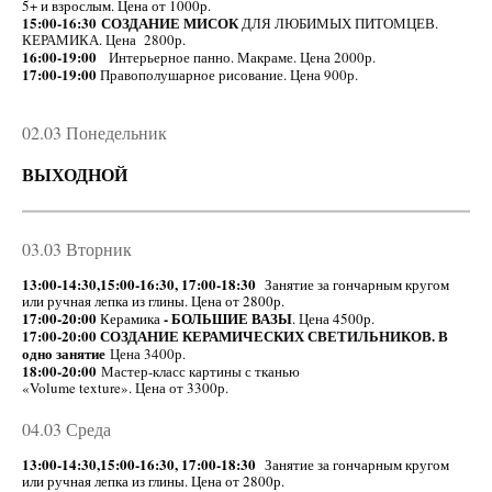
5+ и взрослым. Цена от 1000р.
15:00-16:30 СОЗДАНИЕ МИСОК
аренда
ДЛЯ ЛЮБИМЫХ ПИТОМЦЕВ.
КЕРАМИКА. Цена 2800р.
16:00-19:00
Интерьерное панно. Макраме. Цена 2000р.
17:00-19:00
Правополушарное рисование. Цена 900р.
Ваш праздник
КОНТАКТЫ
02.03 Понедельник
ВЫХОДНОЙ
03.03 Вторник
13:00-14:30,15:00-16:30, 17:00-18:30
Занятие за гончарным кругом
или ручная лепка из глины. Цена от 2800р.
17:00-20:00
- БОЛЬШИЕ ВАЗЫ
Керамика
. Цена 4500р.
17:00-20:00
СОЗДАНИЕ КЕРАМИЧЕСКИХ СВЕТИЛЬНИКОВ. В
одно занятие
Цена 3400р.
18:00-20:00
Мастер-класс картины с тканью
«Volume texture». Цена от 3300р.
04.03 Среда
13:00-14:30,15:00-16:30, 17:00-18:30
Занятие за гончарным кругом
или ручная лепка из глины. Цена от 2800р.