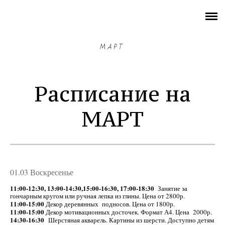
СУТЬ ВЕЩЕЙ
РАСПИСАНИЕ
МАРТ
ГОНЧАРНЫЕ мастер-классы
Расписание на
КАРТИНЫ разные темы
МАРТ
Все мастер-классы по СМОЛЕ
ВСЕ ОСТАЛЬНЫЕ мастер-классы
Абонементы
01.03 Воскресенье
Предметы интерьера на ЗАКАЗ
11:00-12:30, 13:00-14:30,15:00-16:30, 17:00-18:30
Занятие за
гончарным кругом или ручная лепка из глины. Цена от 2800р.
11:00-15:00
Декор деревянных подносов. Цена от 1800р.
11:00-15:00
правила
Декор мотивационных досточек. Формат А4. Цена 2000р.
14:30-16:30
Шерстяная акварель. Картины из шерсти. Доступно детям