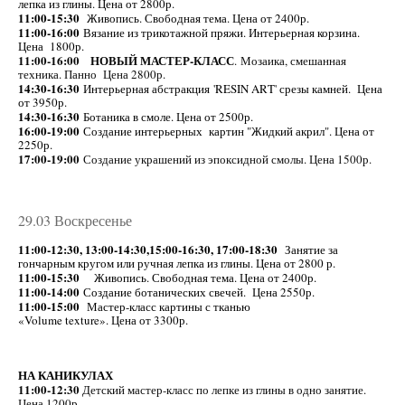
лепка из глины. Цена от 2800р.
11:00-15:30
Живопись. Свободная тема. Цена от 2400р.
11:00-16:00
Вязание из трикотажной пряжи. Интерьерная корзина.
Цена 1800р.
11:00-16:00 НОВЫЙ МАСТЕР-КЛАСС
. Мозаика, смешанная
техника. Панно Цена 2800р.
14:30-16:30
Интерьерная абстракция 'RESIN ART' срезы камней. Цена
от 3950р.
14:30-16:30
Ботаника в смоле. Цена от 2500р.
16:00-19:00
Создание интерьерных картин "Жидкий акрил". Цена от
2250р.
17:00-19:00
Создание украшений из эпоксидной смолы. Цена 1500р.
29.03 Воскресенье
11:00-12:30, 13:00-14:30,15:00-16:30, 17:00-18:30
Занятие за
гончарным кругом или ручная лепка из глины. Цена от 2800 р.
11:00-15:30
Живопись. Свободная тема. Цена от 2400р.
11:00-14:00
Создание ботанических свечей. Цена 2550р.
11:00-15:00
Мастер-класс картины с тканью
«Volume texture». Цена от 3300р.
НА КАНИКУЛАХ
11:00-12:30
Детский мастер-класс по лепке из глины в одно занятие.
Цена 1200р.