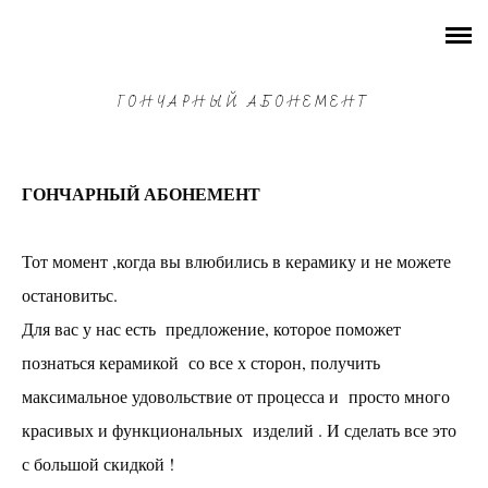
СУТЬ ВЕЩЕЙ
РАСПИСАНИЕ
ГОНЧАРНЫЙ АБОНЕМЕНТ
ГОНЧАРНЫЕ мастер-классы
ГОНЧАРНЫЙ АБОНЕМЕНТ
КАРТИНЫ разные темы
Все мастер-классы по СМОЛЕ
Тот момент ,когда вы влюбились в керамику и не можете
остановитьс.
ВСЕ ОСТАЛЬНЫЕ мастер-классы
Для вас у нас есть предложение, которое поможет
Абонементы
познаться керамикой со все х сторон, получить
максимальное удовольствие от процесса и просто много
Предметы интерьера на ЗАКАЗ
красивых и функциональных изделий . И сделать все это
правила
с большой скидкой !